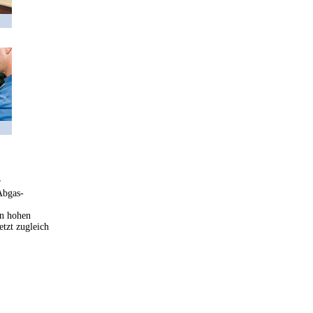
r
Abgas-
en hohen
tzt zugleich