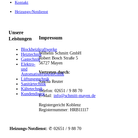
Kontakt
Heizungs-Notdienst
Unsere
Impressum
Leistungen
Blockheizkraftwerke
Wilhelm Schmitt GmbH
Heiztechnik
Robert Bosch Straße 5
Gastechnik
56727 Mayen
Elektro-
und
Vertreten durch:
Automatisierungstechnik
Lüftungstechnik
Sascha Reuter
Sanitärtechnik
Kältetechnik
Telefon: 02651 / 9 88 70
Kundendienst
E-Mail:
info@schmitt-mayen.de
Registergericht Koblenz
Registernummer: HRB11117
Heizungs-Notdienst:
✆ 02651 / 9 88 70