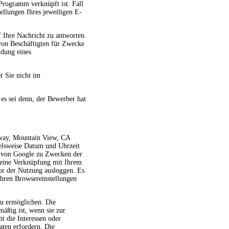
Programm verknüpft ist. Fall
ellungen Ihres jeweiligen E-
 Ihre Nachricht zu antworten.
von Beschäftigten für Zwecke
ndung eines
r Sie nicht im
s sei denn, der Bewerber hat
kway, Mountain View, CA
elsweise Datum und Uhrzeit
en von Google zu Zwecken der
 eine Verknüpfung mit Ihrem
vor der Nutzung ausloggen. Es
hren Browsereinstellungen
zu ermöglichen. Die
mäßig ist, wenn sie zur
ht die Interessen oder
ten erfordern. Die