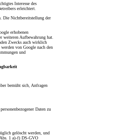
tigtes Interesse des
reibers erleichtert.
. Die Nichtbereitstellung der
oogle erhobenen
der weiteren Aufbewahrung hat.
enden Zwecks auch wirklich
n werden von Google nach den
stimmungen und
agbarkeit
eiber bemüht sich, Anfragen
r personenbezogener Daten zu
üglich gelöscht werden, und
17 Abs. 1 a)-f) DS-GVO