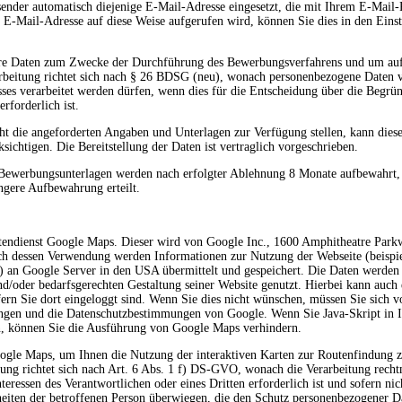
sender automatisch diejenige E-Mail-Adresse eingesetzt, die mit Ihrem E-Mail-
e E-Mail-Adresse auf diese Weise aufgerufen wird, können Sie dies in den Einst
Ihre Daten zum Zwecke der Durchführung des Bewerbungsverfahrens und um auf
rarbeitung richtet sich nach § 26 BDSG (neu), wonach personenbezogene Daten 
sses verarbeitet werden dürfen, wenn dies für die Entscheidung über die Begrü
rforderlich ist.
t die angeforderten Angaben und Unterlagen zur Verfügung stellen, kann diese
ichtigen. Die Bereitstellung der Daten ist vertraglich vorgeschrieben.
Bewerbungsunterlagen werden nach erfolgter Ablehnung 8 Monate aufbewahrt, e
ängere Aufbewahrung erteilt.
rtendienst Google Maps. Dieser wird von Google Inc., 1600 Amphitheatre Par
h dessen Verwendung werden Informationen zur Nutzung der Webseite (beispi
c.) an Google Server in den USA übermittelt und gespeichert. Die Daten werd
/oder bedarfsgerechten Gestaltung seiner Website genutzt. Hierbei kann auch
ern Sie dort eingeloggt sind. Wenn Sie dies nicht wünschen, müssen Sie sich 
ngen und die Datenschutzbestimmungen von Google. Wenn Sie Java-Skript in I
en, können Sie die Ausführung von Google Maps verhindern.
ogle Maps, um Ihnen die Nutzung der interaktiven Karten zur Routenfindung 
itung richtet sich nach Art. 6 Abs. 1 f) DS-GVO, wonach die Verarbeitung recht
eressen des Verantwortlichen oder eines Dritten erforderlich ist und sofern nic
eiten der betroffenen Person überwiegen, die den Schutz personenbezogener Da