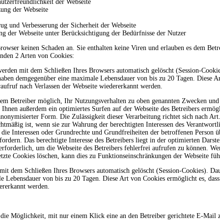
utzerfreundlichkeit der Webseite
ung der Webseite
ug und Verbesserung der Sicherheit der Webseite
ung der Webseite unter Berücksichtigung der Bedürfnisse der Nutzer
rowser keinen Schaden an. Sie enthalten keine Viren und erlauben es dem Betre
nden 2 Arten von Cookies:
erden mit dem Schließen Ihres Browsers automatisch gelöscht (Session-Cookie
haben demgegenüber eine maximale Lebensdauer von bis zu 20 Tagen. Diese Ar
aufruf nach Verlassen der Webseite wiedererkannt werden.
s dem Betreiber möglich, Ihr Nutzungsverhalten zu oben genannten Zwecken u
n Ihnen außerdem ein optimiertes Surfen auf der Webseite des Betreibers ermög
 anonymisierter Form. Die Zulässigkeit dieser Verarbeitung richtet sich nach A
htmäßig ist, wenn sie zur Wahrung der berechtigten Interessen des Verantwortli
cht die Interessen oder Grundrechte und Grundfreiheiten der betroffenen Person 
rdern. Das berechtigte Interesse des Betreibers liegt in der optimierten Darste
 erforderlich, um die Webseite des Betreibers fehlerfrei aufrufen zu können. W
setzte Cookies löschen, kann dies zu Funktionseinschränkungen der Webseite füh
it dem Schließen Ihres Browsers automatisch gelöscht (Session-Cookies). Da
 Lebensdauer von bis zu 20 Tagen. Diese Art von Cookies ermöglicht es, dass
dererkannt werden.
 die Möglichkeit, mit nur einem Klick eine an den Betreiber gerichtete E-Mai