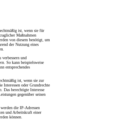
echtmäßig ist, wenn sie für
ertraglicher Maßnahmen
werden von diesem benötigt, um
hrend der Nutzung eines
en.
u verbessern und
ern. So kann beispielsweise
ann entsprechendes
echtmäßig ist, wenn sie zur
die Interessen oder Grundrechte
. Das berechtigte Interesse
Leistungen gegenüber seinen
 werden die IP-Adressen
en und Arbeitskraft einer
werden können.