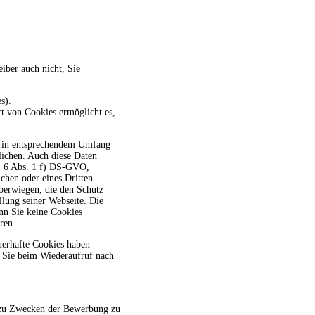
iber auch nicht, Sie
s).
t von Cookies ermöglicht es,
nd in entsprechendem Umfang
lichen. Auch diese Daten
rt. 6 Abs. 1 f) DS-GVO,
chen oder eines Dritten
überwiegen, die den Schutz
llung seiner Webseite. Die
enn Sie keine Cookies
ren.
uerhafte Cookies haben
 Sie beim Wiederaufruf nach
l zu Zwecken der Bewerbung zu