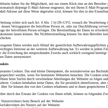
Webseite haben Sie die Möglichkeit, mit nur einem Klick eine an den Betreiber 
utomatisch diejenige E-Mail-Adresse eingesetzt, die mit Ihrem E-Mail-Programm
Mail-Adresse auf diese Weise abgerufen wird, können Sie dies in den Einstellu
arbeitung richtet sich nach Art. 6 Abs. 1 b) DS-GVO, wonach die Verarbeitung r
s, dessen Vertragspartei die betroffene Person ist, oder zur Durchführung vorv
frage der betroffenen Person erfolgen. Die Bereitstellung der Daten ist erforder
ukommen lassen können. Bei Nichtbereitstellung können Sie dem Betreiber kei
schicken.
ezogenen Daten werden nach Ablauf der gesetzlichen Aufbewahrungspflichten g
erechtigtes Interesse an der weiteren Aufbewahrung hat. Es werden in jedem Fal
für die Erreichung des entsprechenden Zwecks auch wirklich zwingend benötigt
en Daten anonymisiert.
okies
genannte Cookies. Das sind kleine Datenpakete, die normalerweise aus Buchs
gespeichert werden, wenn Sie bestimmte Webseiten besuchen. Die Cookies erlau
Ihnen beim Surfen durch verschiedene Abteilungen der Webseite zu folgen und 
ehren. Cookies beinhalten keine Daten, die Sie persönlich identifizieren, aber
n über Sie können den von den Cookies erhaltenen und in ihnen gespeicherten 
reiber durch den Einsatz der Cookies von Ihnen erhält, können zu folgenden Z
 Nutzerrechners beim Besuch auf der Webseite
urfaktivitäten des Nutzers auf der Webseite