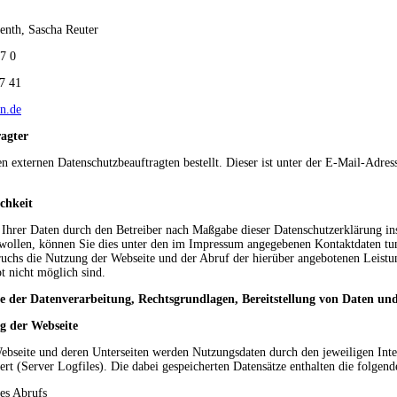
Penth, Sascha Reuter
87 0
87 41
n.de
agter
en externen Datenschutzbeauftragten bestellt. Dieser ist unter der E-Mail-Adre
chkeit
 Ihrer Daten durch den Betreiber nach Maßgabe dieser Datenschutzerklärung in
llen, können Sie dies unter den im Impressum angegebenen Kontaktdaten tun.
pruchs die Nutzung der Webseite und der Abruf der hierüber angebotenen Leist
t nicht möglich sind.
 der Datenverarbeitung,
Rechtsgrundlagen, Bereitstellung von Daten un
 der Webseite
ebseite und deren Unterseiten werden Nutzungsdaten durch den jeweiligen Inte
ert (Server Logfiles). Die dabei gespeicherten Datensätze enthalten die folgen
es Abrufs