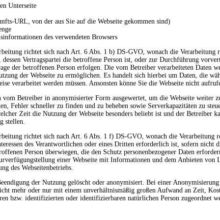
en Unterseite
nfts-URL, von der aus Sie auf die Webseite gekommen sind)
enge
nsinformationen des verwendeten Browsers
arbeitung richtet sich nach Art. 6 Abs. 1 b) DS-GVO, wonach die Verarbeitung r
s, dessen Vertragspartei die betroffene Person ist, oder zur Durchführung vorv
nfrage der betroffenen Person erfolgen. Die vom Betreiber verarbeiteten Daten 
utzung der Webseite zu ermöglichen. Es handelt sich hierbei um Daten, die wä
se verarbeitet werden müssen. Ansonsten könne Sie die Webseite nicht aufruf
n vom Betreiber in anonymisierter Form ausgewertet, um die Webseite weiter z
ten, Fehler schneller zu finden und zu beheben sowie Serverkapazitäten zu steu
lcher Zeit die Nutzung der Webseite besonders beliebt ist und der Betreiber k
 stellen.
arbeitung richtet sich nach Art. 6 Abs. 1 f) DS-GVO, wonach die Verarbeitung r
eressen des Verantwortlichen oder eines Dritten erforderlich ist, sofern nicht 
roffenen Person überwiegen, die den Schutz personenbezogener Daten erfordern
 Zurverfügungstellung einer Webseite mit Informationen und dem Anbieten von 
ng des Webseitenbetriebs.
Beendigung der Nutzung gelöscht oder anonymisiert. Bei einer Anonymisierung
 nicht mehr oder nur mit einem unverhältnismäßig großen Aufwand an Zeit, Kost
n bzw. identifizierten oder identifizierbaren natürlichen Person zugeordnet 