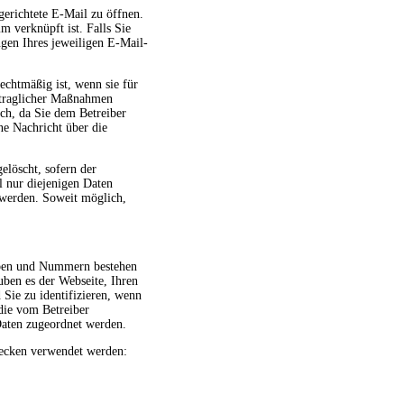
gerichtete E-Mail zu öffnen.
 verknüpft ist. Falls Sie
ngen Ihres jeweiligen E-Mail-
echtmäßig ist, wenn sie für
ertraglicher Maßnahmen
lich, da Sie dem Betreiber
ne Nachricht über die
elöscht, sofern der
l nur diejenigen Daten
 werden. Soweit möglich,
taben und Nummern bestehen
ben es der Webseite, Ihren
Sie zu identifizieren, wenn
 die vom Betreiber
Daten zugeordnet werden.
wecken verwendet werden: