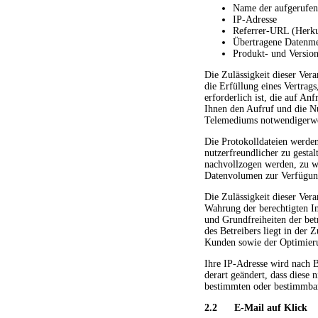
Name der aufgerufen
IP-Adresse
Referrer-URL (Herku
Übertragene Datenm
Produkt- und Versio
Die Zulässigkeit dieser Ver
die Erfüllung eines Vertrag
erforderlich ist, die auf A
Ihnen den Aufruf und die N
Telemediums notwendigerwei
Die Protokolldateien werde
nutzerfreundlicher zu gestal
nachvollzogen werden, zu we
Datenvolumen zur Verfügung
Die Zulässigkeit dieser Ver
Wahrung der berechtigten Int
und Grundfreiheiten der bet
des Betreibers liegt in der
Kunden sowie der Optimieru
Ihre IP-Adresse wird nach 
derart geändert, dass diese
bestimmten oder bestimmbare
2.2 E-Mail auf Klick