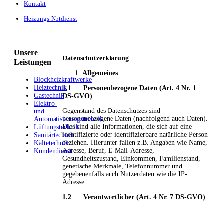
Kontakt
Heizungs-Notdienst
Unsere
Datenschutzerklärung
Leistungen
Allgemeines
Blockheizkraftwerke
Heiztechnik
1.1 Personenbezogene Daten (Art. 4 Nr. 1
Gastechnik
DS-GVO)
Elektro-
Gegenstand des Datenschutzes sind
und
personenbezogene Daten (nachfolgend auch Daten).
Automatisierungstechnik
Dies sind alle Informationen, die sich auf eine
Lüftungstechnik
identifizierte oder identifizierbare natürliche Person
Sanitärtechnik
beziehen. Hierunter fallen z.B. Angaben wie Name,
Kältetechnik
Adresse, Beruf, E-Mail-Adresse,
Kundendienst
Gesundheitszustand, Einkommen, Familienstand,
genetische Merkmale, Telefonnummer und
gegebenenfalls auch Nutzerdaten wie die IP-
Adresse.
1.2 Verantwortlicher (Art. 4 Nr. 7 DS-GVO)